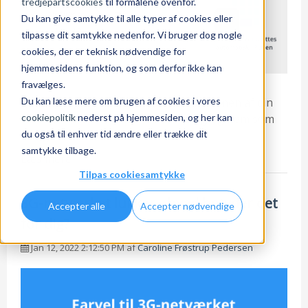
tredjepartscookies
til formålene ovenfor.
Du kan give samtykke til alle typer af cookies eller
tilpasse dit samtykke nedenfor. Vi bruger dog nogle
cookies, der er teknisk nødvendige for
hjemmesidens funktion, og som derfor ikke kan
fravælges.
Du kan læse mere om brugen af cookies i vores
Tid er penge. Derfor skal administrationen af din
cookiepolitik
nederst på hjemmesiden, og her kan
virksomheds telefoni være så hurtig og nem som
du også til enhver tid ændre eller trække dit
muligt.
samtykke tilbage.
Læs mere
Tilpas cookiesamtykke
3G-netværket lukker - hvad betyder det
Accepter alle
Accepter nødvendige
for dig?
Jan 12, 2022 2:12:50 PM af
Caroline Frøstrup Pedersen