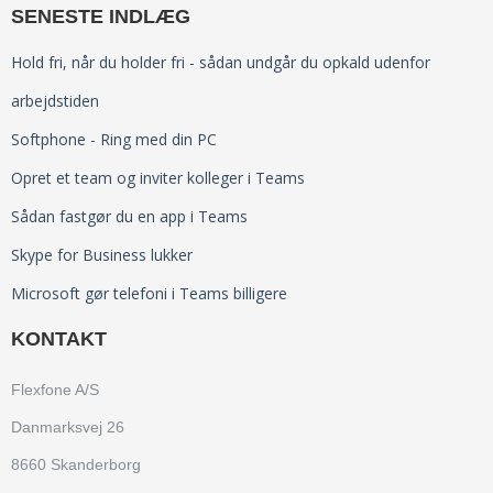
SENESTE INDLÆG
Tekst-til-tale er AI direkte i dit telefonsystem
Brugervenlig erhvervstelefoni
(4)
Den europæiske udbyder af
telefoniløsning
(3)
Hold fri, når du holder fri - sådan undgår du opkald udenfor
kommunikationsløsninger Dstny opkøber Flexfone i
Bordtelefoni
(2)
arbejdstiden
Danmark for at skabe en af de førende B2B UCaaS-
Se alle
udbydere på det danske marked
Softphone - Ring med din PC
Skype for Business lukker
Opret et team og inviter kolleger i Teams
3 stærke integrationer til Flexfone
Busylight oplyser dine kollegaer
Sådan fastgør du en app i Teams
Skype for Business lukker
Microsoft gør telefoni i Teams billigere
KONTAKT
Flexfone A/S
Danmarksvej 26
8660 Skanderborg