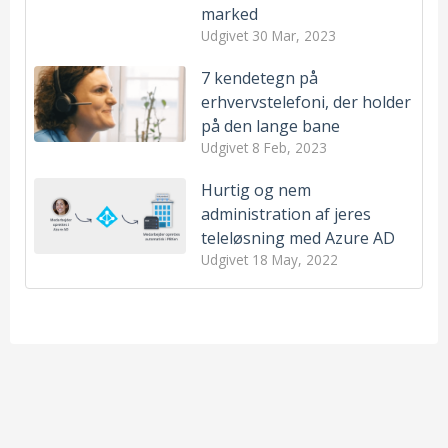
marked
Udgivet
30 Mar, 2023
7 kendetegn på
erhvervstelefoni, der holder
på den lange bane
Udgivet
8 Feb, 2023
Hurtig og nem
administration af jeres
teleløsning med Azure AD
Udgivet
18 May, 2022
Sådan kom telefonen til verden
Telefoni
(15)
Hold fri, når du holder fri - sådan undgår du opkald
Erhvervstelefoni
(14)
udenfor arbejdstiden
Funktioner
(13)
Ring til et telefonnummer i Microsoft Teams
Integrationer
(10)
Den ultimative guide til at oprette og administrere et
Microsoft Teams
(8)
møde i Teams
Kundecases
(7)
3G-netværket lukker - hvad betyder det for dig?
Flexfone
(5)