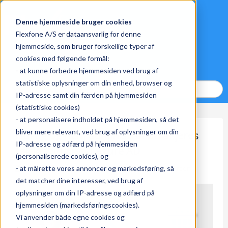
Denne hjemmeside bruger cookies
Flexfone A/S er dataansvarlig for denne
hjemmeside, som bruger forskellige typer af
cookies med følgende formål:
- at kunne forbedre hjemmesiden ved brug af
statistiske oplysninger om din enhed, browser og
IP-adresse samt din færden på hjemmesiden
(statistiske cookies)
- at personalisere indholdet på hjemmesiden, så det
bliver mere relevant, ved brug af oplysninger om din
Hurtig og nem administration af jeres
IP-adresse og adfærd på hjemmesiden
teleløsning med Azure AD
(personaliserede cookies), og
- at målrette vores annoncer og markedsføring, så
May 18, 2022 1:47:03 PM af
Caroline Frøstrup Pedersen
det matcher dine interesser, ved brug af
oplysninger om din IP-adresse og adfærd på
hjemmesiden (markedsføringscookies).
Vi anvender både egne cookies og