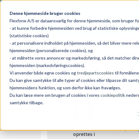
Denne hjemmeside bruger cookies
Flexfone A/S er dataansvarlig for denne hjemmeside, som bruger fo
- at kunne forbedre hjemmesiden ved brug af statistiske oplysnin
(statistiske cookies)
- at personalisere indholdet på hjemmesiden, så det bliver mere re
Hurtig og nem administration a
hjemmesiden (personaliserede cookies), og
- at målrette vores annoncer og markedsføring, så det matcher dine
May 18, 2022 1:47:03 PM af
Caroline Frøstrup 
hjemmesiden (markedsføringscookies).
Vi anvender både egne cookies og
tredjepartscookies
til formålene
Du kan give samtykke til alle typer af cookies eller tilpasse dit sa
hjemmesidens funktion, og som derfor ikke kan fravælges.
Du kan læse mere om brugen af cookies i vores
cookiepolitik
nederst
samtykke tilbage.