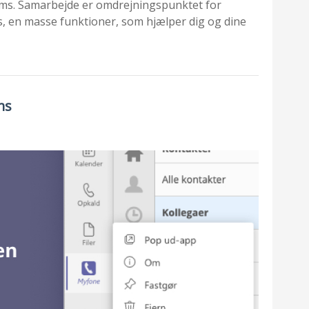
teams. Samarbejde er omdrejningspunktet for
T
B
ms, en masse funktioner, som hjælper dig og dine
t
S
D
k
o
e
ms
p
S
3
B