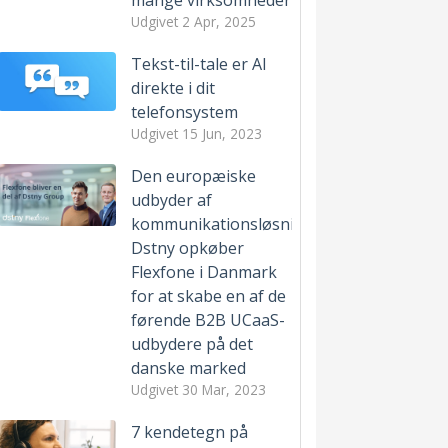
mange virksomheder
Udgivet
2 Apr, 2025
Tekst-til-tale er AI
direkte i dit
telefonsystem
Udgivet
15 Jun, 2023
Den europæiske
udbyder af
kommunikationsløsninger
Dstny opkøber
Flexfone i Danmark
for at skabe en af de
førende B2B UCaaS-
udbydere på det
danske marked
Udgivet
30 Mar, 2023
7 kendetegn på