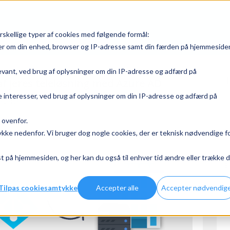
rskellige typer af cookies med følgende formål:
ger om din enhed, browser og IP-adresse samt din færden på hjemmeside
levant, ved brug af oplysninger om din IP-adresse og adfærd på
T
f jeres teleløsning med Azure AD
 interesser, ved brug af oplysninger om din IP-adresse og adfærd på
D
Pedersen
 ovenfor.
N
mtykke nedenfor. Vi bruger dog nogle cookies, der er teknisk nødvendige f
 på hjemmesiden, og her kan du også til enhver tid ændre eller trække d
E
Tilpas cookiesamtykke
Accepter alle
Accepter nødvendig