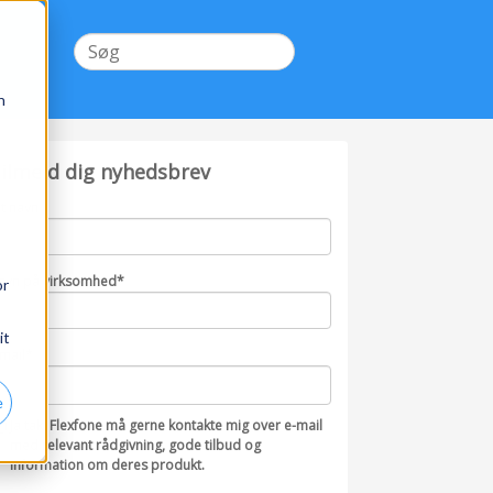
n
ilmeld dig nyhedsbrev
it navn
avn på virksomhed
*
or
it
-mail
*
e
Ja tak, Flexfone må gerne kontakte mig over e-mail
med relevant rådgivning, gode tilbud og
information om deres produkt.