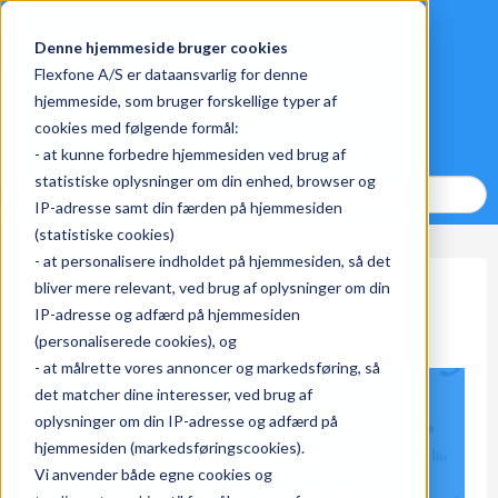
Denne hjemmeside bruger cookies
Flexfone A/S er dataansvarlig for denne
hjemmeside, som bruger forskellige typer af
cookies med følgende formål:
- at kunne forbedre hjemmesiden ved brug af
statistiske oplysninger om din enhed, browser og
IP-adresse samt din færden på hjemmesiden
(statistiske cookies)
- at personalisere indholdet på hjemmesiden, så det
bliver mere relevant, ved brug af oplysninger om din
Begreber inden for Erhvervstelefoni
IP-adresse og adfærd på hjemmesiden
Oct 28, 2021 8:06:53 AM af
Marie Gaarde
(personaliserede cookies), og
- at målrette vores annoncer og markedsføring, så
det matcher dine interesser, ved brug af
oplysninger om din IP-adresse og adfærd på
hjemmesiden (markedsføringscookies).
Vi anvender både egne cookies og