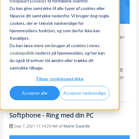
tredjepartscookies
til formålene ovenfor.
Du kan give samtykke til alle typer af cookies eller
tilpasse dit samtykke nedenfor. Vi bruger dog nogle
cookies, der er teknisk nødvendige for
hjemmesidens funktion, og som derfor ikke kan
Er du også forvirret over de mange begreber, der
fravælges.
omhandler erhvervstelefoni? Her får du en kort
Du kan læse mere om brugen af cookies i vores
oversigt over de mest brugte begreber i
cookiepolitik
nederst på hjemmesiden, og her kan
telebranchen og deres betydning.
du også til enhver tid ændre eller trække dit
samtykke tilbage.
Når du kender disse begreber, er du bedre klædt
på til at undersøge muligheder, telefoniløsninger
Tilpas cookiesamtykke
eller færdes i telebranchen.
Accepter alle
Accepter nødvendige
Læs mere
Softphone - Ring med din PC
Sep 7, 2021 11:14:20 AM af
Marie Gaarde