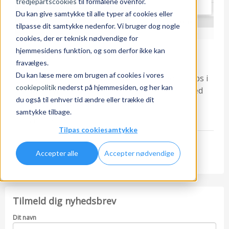
tredjepartscookies
til formålene ovenfor.
Du kan give samtykke til alle typer af cookies eller
tilpasse dit samtykke nedenfor. Vi bruger dog nogle
cookies, der er teknisk nødvendige for
hjemmesidens funktion, og som derfor ikke kan
fravælges.
Du kan læse mere om brugen af cookies i vores
Teams giver dig muligheden for at fastgøre apps i
cookiepolitik
nederst på hjemmesiden, og her kan
menulinjen, så du har dine yndlings apps lige ved
du også til enhver tid ændre eller trække dit
hånden, når du arbejder i Teams.
samtykke tilbage.
Læs mere
Tilpas cookiesamtykke
1
Accepter alle
Accepter nødvendige
Tilmeld dig nyhedsbrev
Dit navn