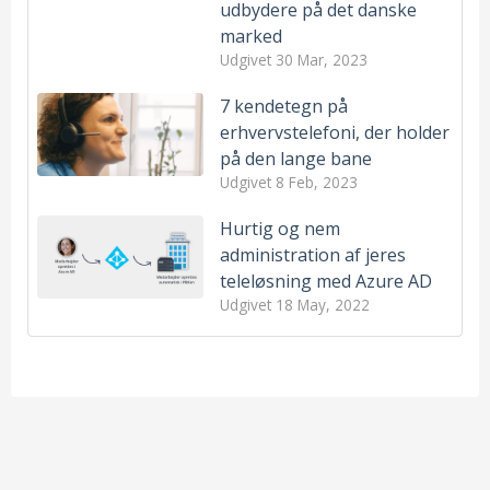
udbydere på det danske
marked
Udgivet
30 Mar, 2023
7 kendetegn på
erhvervstelefoni, der holder
på den lange bane
Udgivet
8 Feb, 2023
Hurtig og nem
administration af jeres
teleløsning med Azure AD
Udgivet
18 May, 2022
Sådan kom telefonen til verden
Telefoni
(15)
Hold fri, når du holder fri - sådan undgår du opkald
Erhvervstelefoni
(14)
udenfor arbejdstiden
Funktioner
(13)
Ring til et telefonnummer i Microsoft Teams
Integrationer
(10)
Den ultimative guide til at oprette og administrere et
Microsoft Teams
(8)
møde i Teams
Kundecases
(7)