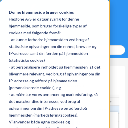
Denne hjemmeside bruger cookies
Flexfone A/S er dataansvarlig for denne
hjemmeside, som bruger forskellige typer af
cookies med følgende formål:
- at kunne forbedre hjemmesiden ved brug af
statistiske oplysninger om din enhed, browser og
IP-adresse samt din færden på hjemmesiden
(statistiske cookies)
- at personalisere indholdet på hjemmesiden, så det
bliver mere relevant, ved brug af oplysninger om din
Sådan fastgør du en app i Teams
IP-adresse og adfærd på hjemmesiden
Aug 30, 2021 10:55:31 AM af
Marie Gaarde
(personaliserede cookies), og
- at målrette vores annoncer og markedsføring, så
det matcher dine interesser, ved brug af
oplysninger om din IP-adresse og adfærd på
hjemmesiden (markedsføringscookies).
Vi anvender både egne cookies og