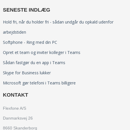
3G-netværket lukker - hvad betyder det for dig?
Flexfone
(5)
SENESTE INDLÆG
Tekst-til-tale er AI direkte i dit telefonsystem
Brugervenlig erhvervstelefoni
(4)
Den europæiske udbyder af
telefoniløsning
(3)
Hold fri, når du holder fri - sådan undgår du opkald udenfor
kommunikationsløsninger Dstny opkøber Flexfone i
Bordtelefoni
(2)
arbejdstiden
Danmark for at skabe en af de førende B2B UCaaS-
Se alle
udbydere på det danske marked
Softphone - Ring med din PC
Skype for Business lukker
Opret et team og inviter kolleger i Teams
3 stærke integrationer til Flexfone
Busylight oplyser dine kollegaer
Sådan fastgør du en app i Teams
Skype for Business lukker
Microsoft gør telefoni i Teams billigere
KONTAKT
Flexfone A/S
Danmarksvej 26
8660 Skanderborg