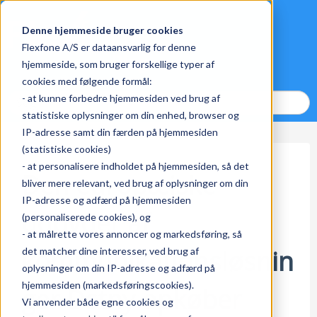
Denne hjemmeside bruger cookies
Flexfone A/S er dataansvarlig for denne
hjemmeside, som bruger forskellige typer af
cookies med følgende formål:
- at kunne forbedre hjemmesiden ved brug af
statistiske oplysninger om din enhed, browser og
IP-adresse samt din færden på hjemmesiden
(statistiske cookies)
- at personalisere indholdet på hjemmesiden, så det
Den europæiske
bliver mere relevant, ved brug af oplysninger om din
IP-adresse og adfærd på hjemmesiden
udbyder af
(personaliserede cookies), og
- at målrette vores annoncer og markedsføring, så
kommunikationsløsnin
det matcher dine interesser, ved brug af
oplysninger om din IP-adresse og adfærd på
hjemmesiden (markedsføringscookies).
ger Dstny opkøber
Vi anvender både egne cookies og