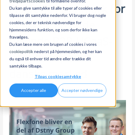
tredjepartscookies
til formålene ovenfor.
Flexfone i Danmark for
Du kan give samtykke til alle typer af cookies eller
tilpasse dit samtykke nedenfor. Vi bruger dog nogle
at skabe en af de
cookies, der er teknisk nødvendige for
hjemmesidens funktion, og som derfor ikke kan
førende B2B UCaaS-
fravælges.
Du kan læse mere om brugen af cookies i vores
cookiepolitik
nederst på hjemmesiden, og her kan
udbydere på det
du også til enhver tid ændre eller trække dit
samtykke tilbage.
danske marked
Tilpas cookiesamtykke
Accepter alle
Accepter nødvendige
Mar 30, 2023 9:04:21 AM / af
Marie Gaarde